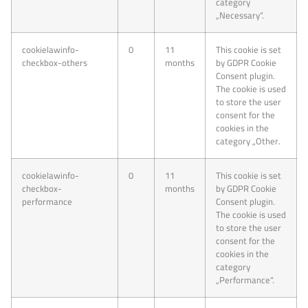
category
„Necessary“.
cookielawinfo-
0
11
This cookie is set
checkbox-others
months
by GDPR Cookie
Consent plugin.
The cookie is used
to store the user
consent for the
cookies in the
category „Other.
cookielawinfo-
0
11
This cookie is set
checkbox-
months
by GDPR Cookie
performance
Consent plugin.
The cookie is used
to store the user
consent for the
cookies in the
category
„Performance“.